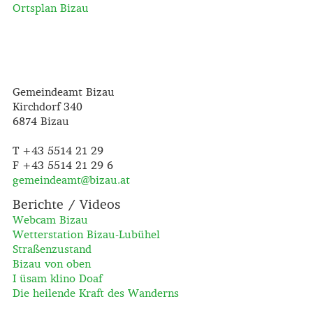
Ortsplan Bizau
Gemeindeamt Bizau
Kirchdorf 340
6874 Bizau
T +43 5514 21 29
F +43 5514 21 29 6
gemeindeamt@
bizau.at
Berichte / Videos
Webcam Bizau
Wetterstation Bizau-Lubühel
Straßenzustand
Bizau von oben
I üsam klino Doaf
Die heilende Kraft des Wanderns