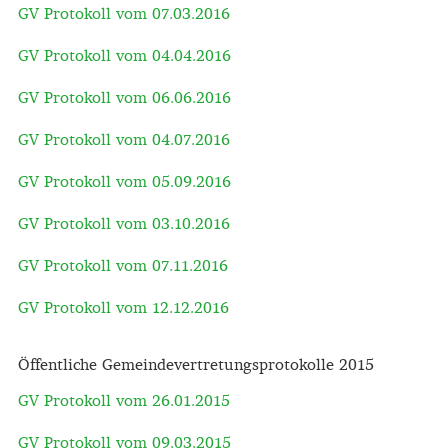
GV Protokoll vom 07.03.2016
GV Protokoll vom 04.04.2016
GV Protokoll vom 06.06.2016
GV Protokoll vom 04.07.2016
GV Protokoll vom 05.09.2016
GV Protokoll vom 03.10.2016
GV Protokoll vom 07.11.2016
GV Protokoll vom 12.12.2016
Öffentliche Gemeindevertretungsprotokolle 2015
GV Protokoll vom 26.01.2015
GV Protokoll vom 09.03.2015