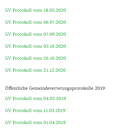
GV Protokoll vom 18.05.2020
GV Protokoll vom 06.07.2020
GV Protokoll vom 07.09.2020
GV Protokoll vom 05.10.2020
GV Protokoll vom 26.10.2020
GV Protokoll vom 21.12.2020
Öffentliche Gemeindevertetungsprotokolle 2019
GV Protokoll vom 04.02.2019
GV Protokoll vom 11.03.2019
GV Protokoll vom 01.04.2019