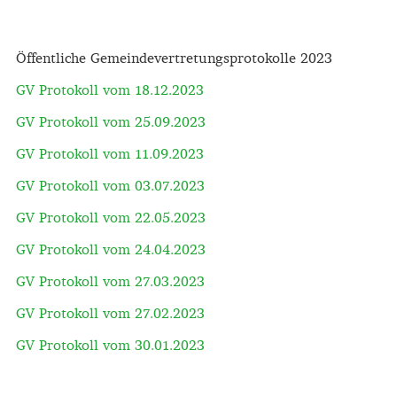
Öffentliche Gemeindevertretungsprotokolle 2023
GV Protokoll vom 18.12.2023
GV Protokoll vom 25.09.2023
GV Protokoll vom 11.09.2023
GV Protokoll vom 03.07.2023
GV Protokoll vom 22.05.2023
GV Protokoll vom 24.04.2023
GV Protokoll vom 27.03.2023
GV Protokoll vom 27.02.2023
GV Protokoll vom 30.01.2023