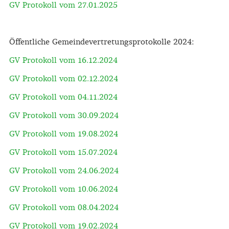
GV Protokoll vom 27.01.2025
Öffentliche Gemeindevertretungsprotokolle 2024:
GV Protokoll vom 16.12.2024
GV Protokoll vom 02.12.2024
GV Protokoll vom 04.11.2024
GV Protokoll vom 30.09.2024
GV Protokoll vom 19.08.2024
GV Protokoll vom 15.07.2024
GV Protokoll vom 24.06.2024
GV Protokoll vom 10.06.2024
GV Protokoll vom 08.04.2024
GV Protokoll vom 19.02.2024