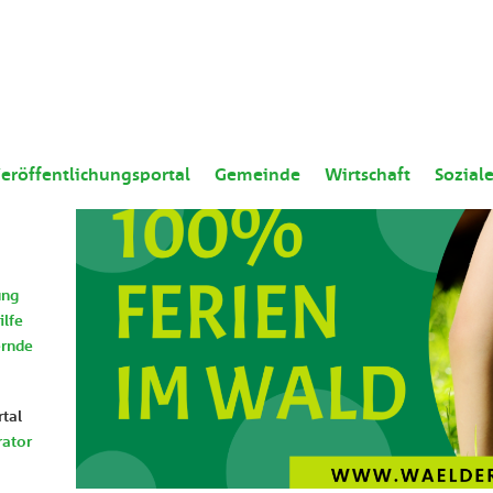
eröffentlichungsportal
Gemeinde
Wirtschaft
Sozial
ung
ilfe
ernde
tal
rator