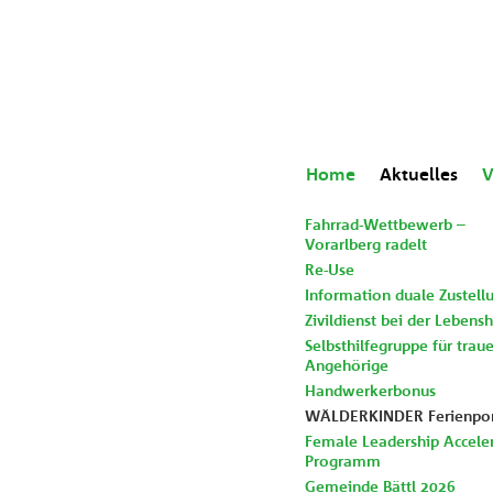
Home
Aktuelles
V
Fahrrad-Wettbewerb –
Vorarlberg radelt
Re-Use
Information duale Zustell
Zivildienst bei der Lebensh
Selbsthilfegruppe für trau
Angehörige
Handwerkerbonus
WÄLDERKINDER Ferienpor
Female Leadership Accele
Programm
Gemeinde Bättl 2026