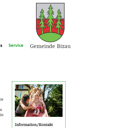
es
Service
Gemeinde Bizau
ie
om
in
Information/Kontakt