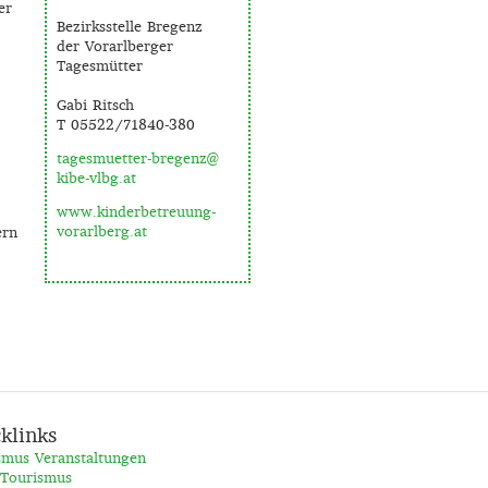
er
Bezirksstelle Bregenz
der Vorarlberger
Tagesmütter
Gabi Ritsch
T 05522/71840-380
tagesmuetter-bregenz@
kibe-vlbg.at
www.kinderbetreuung-
vorarlberg.at
ern
klinks
smus Veranstaltungen
 Tourismus